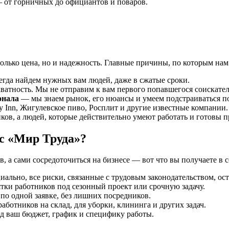
 от горничных до официантов и поваров.
только цена, но и надежность. Главные причины, по которым нам
егда найдем нужных вам людей, даже в сжатые сроки.
кватность. Мы не отправим к вам первого попавшегося соискател
онала
— мы знаем рынок, его нюансы и умеем подстраиваться по
ay Inn, Жигулевское пиво, Росплит и другие известные компании.
ов, а людей, которые действительно умеют работать и готовы пр
 с «Мир Труда»?
 а сами сосредоточиться на бизнесе — вот что вы получаете в с
ьно, все риски, связанные с трудовым законодательством, ост
ки работников под сезонный проект или срочную задачу.
о одной заявке, без лишних посредников.
 работников на склад, для уборки, клининга и других задач.
 ваш бюджет, график и специфику работы.