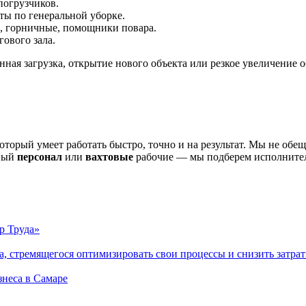
погрузчиков.
ы по генеральной уборке.
, горничные, помощники повара.
ового зала.
нная загрузка, открытие нового объекта или резкое увеличение 
торый умеет работать быстро, точно и на результат. Мы не обе
ный
персонал
или
вахтовые
рабочие — мы подберем исполнител
р Труда»
, стремящегося оптимизировать свои процессы и снизить затра
знеса в Самаре