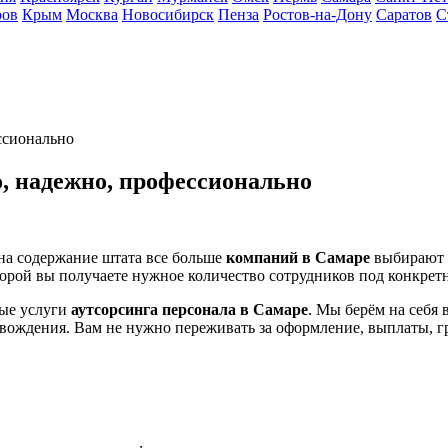
ров
Крым
Москва
Новосибирск
Пенза
Ростов-на-Дону
Саратов
С
ссионально
о, надежно, профессионально
 на содержание штата все больше
компаний в Самаре
выбирают
орой вы получаете нужное количество сотрудников под конкретн
ные услуги
аутсорсинга персонала в Самаре
. Мы берём на себя 
вождения. Вам не нужно переживать за оформление, выплаты, гр