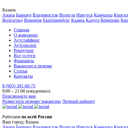
Казань
Анапа
Барнаул
Владивосток
Вологда
Иркутск
Камчатка
Киргиз
Волгоград
Воронеж
Екатеринбург
Казань
Калуга
Кемерово
Ки
Главная
О компании
Аутстаффинг
Аутсорсинг
Рекрутинг
Все услуги
Франшиза
Вакансии и резюме
Статьи
Контакты
8 (903) 301-60-75
9:00 – 21:00 (ежедневно)
Перезвоните мне
Разместить резюме/ вакансию
Личный кабинет
Работаем
по всей России
Ваш город:
Казань
Анапа
Барнаул
Владивосток
Вологда
Иркутск
Камчатка
Киргиз