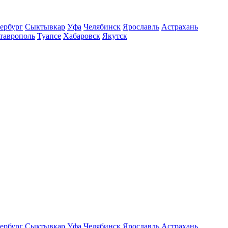
ербург
Сыктывкар
Уфа
Челябинск
Ярославль
Астрахань
таврополь
Туапсе
Хабаровск
Якутск
ербург
Сыктывкар
Уфа
Челябинск
Ярославль
Астрахань