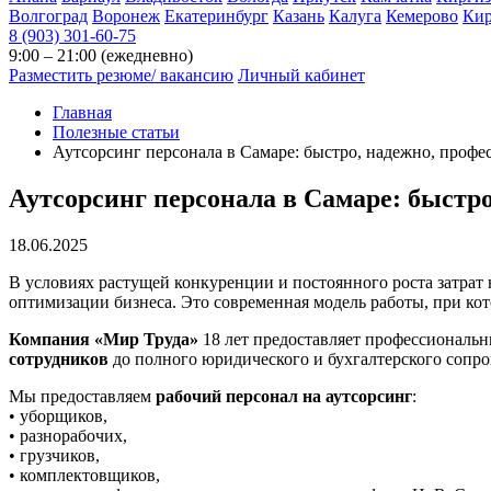
Волгоград
Воронеж
Екатеринбург
Казань
Калуга
Кемерово
Ки
8 (903) 301-60-75
9:00 – 21:00 (ежедневно)
Разместить резюме/ вакансию
Личный кабинет
Главная
Полезные статьи
Аутсорсинг персонала в Самаре: быстро, надежно, профе
Аутсорсинг персонала в Самаре: быстр
18.06.2025
В условиях растущей конкуренции и постоянного роста затрат
оптимизации бизнеса. Это современная модель работы, при кот
Компания
«Мир Труда»
18 лет предоставляет профессиональ
сотрудников
до полного юридического и бухгалтерского сопро
Мы предоставляем
рабочий персонал на аутсорсинг
:
• уборщиков,
• разнорабочих,
• грузчиков,
• комплектовщиков,