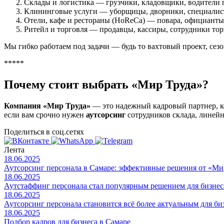
Склады и логистика — грузчики, кладовщики, водители 
Клининговые услуги — уборщицы, дворники, специалист
Отели, кафе и рестораны (HoReCa) — повара, официанты
Ритейл и торговля — продавцы, кассиры, сотрудники торг
Мы гибко работаем под задачи — будь то вахтовый проект, сезо
*****
Почему стоит выбрать «Мир Труда»?
Компания «Мир Труда»
— это надежный кадровый партнер, ко
если вам срочно нужен
аутсорсинг
сотрудников склада, линей
Поделиться в соц.сетях
Лента
18.06.2025
Аутсорсинг персонала в Самаре: эффективные решения от «Ми
18.06.2025
Аутстаффинг персонала стал популярным решением для бизнеса
18.06.2025
Аутсорсинг персонала становится всё более актуальным для би
18.06.2025
Подбор кадров для бизнеса в Самаре