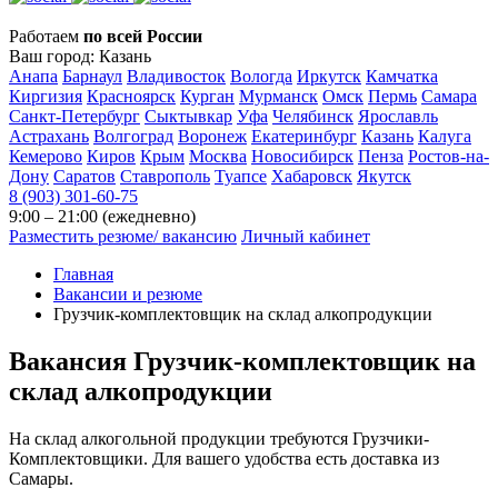
Работаем
по всей России
Ваш город:
Казань
Анапа
Барнаул
Владивосток
Вологда
Иркутск
Камчатка
Киргизия
Красноярск
Курган
Мурманск
Омск
Пермь
Самара
Санкт-Петербург
Сыктывкар
Уфа
Челябинск
Ярославль
Астрахань
Волгоград
Воронеж
Екатеринбург
Казань
Калуга
Кемерово
Киров
Крым
Москва
Новосибирск
Пенза
Ростов-на-
Дону
Саратов
Ставрополь
Туапсе
Хабаровск
Якутск
8 (903) 301-60-75
9:00 – 21:00 (ежедневно)
Разместить резюме/ вакансию
Личный кабинет
Главная
Вакансии и резюме
Грузчик-комплектовщик на склад алкопродукции
Вакансия
Грузчик-комплектовщик на
склад алкопродукции
На склад алкогольной продукции требуются Грузчики-
Комплектовщики. Для вашего удобства есть доставка из
Самары.