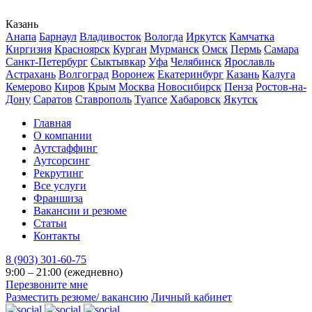
Казань
Анапа
Барнаул
Владивосток
Вологда
Иркутск
Камчатка
Киргизия
Красноярск
Курган
Мурманск
Омск
Пермь
Самара
Санкт-Петербург
Сыктывкар
Уфа
Челябинск
Ярославль
Астрахань
Волгоград
Воронеж
Екатеринбург
Казань
Калуга
Кемерово
Киров
Крым
Москва
Новосибирск
Пенза
Ростов-на-
Дону
Саратов
Ставрополь
Туапсе
Хабаровск
Якутск
Главная
О компании
Аутстаффинг
Аутсорсинг
Рекрутинг
Все услуги
Франшиза
Вакансии и резюме
Статьи
Контакты
8 (903) 301-60-75
9:00 – 21:00 (ежедневно)
Перезвоните мне
Разместить резюме/ вакансию
Личный кабинет