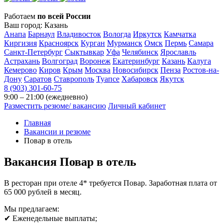
Работаем
по всей России
Ваш город:
Казань
Анапа
Барнаул
Владивосток
Вологда
Иркутск
Камчатка
Киргизия
Красноярск
Курган
Мурманск
Омск
Пермь
Самара
Санкт-Петербург
Сыктывкар
Уфа
Челябинск
Ярославль
Астрахань
Волгоград
Воронеж
Екатеринбург
Казань
Калуга
Кемерово
Киров
Крым
Москва
Новосибирск
Пенза
Ростов-на-
Дону
Саратов
Ставрополь
Туапсе
Хабаровск
Якутск
8 (903) 301-60-75
9:00 – 21:00 (ежедневно)
Разместить резюме/ вакансию
Личный кабинет
Главная
Вакансии и резюме
Повар в отель
Вакансия
Повар в отель
В ресторан при отеле 4* требуется Повар. Заработная плата от
65 000 рублей в месяц.
Мы предлагаем:
✔ Еженедельные выплаты;