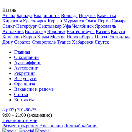
Казань
Анапа
Барнаул
Владивосток
Вологда
Иркутск
Камчатка
Киргизия
Красноярск
Курган
Мурманск
Омск
Пермь
Самара
Санкт-Петербург
Сыктывкар
Уфа
Челябинск
Ярославль
Астрахань
Волгоград
Воронеж
Екатеринбург
Казань
Калуга
Кемерово
Киров
Крым
Москва
Новосибирск
Пенза
Ростов-на-
Дону
Саратов
Ставрополь
Туапсе
Хабаровск
Якутск
Главная
О компании
Аутстаффинг
Аутсорсинг
Рекрутинг
Все услуги
Франшиза
Вакансии и резюме
Статьи
Контакты
8 (903) 301-60-75
9:00 – 21:00 (ежедневно)
Перезвоните мне
Разместить резюме/ вакансию
Личный кабинет