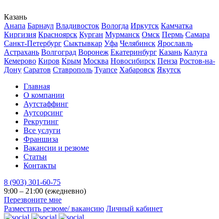
Казань
Анапа
Барнаул
Владивосток
Вологда
Иркутск
Камчатка
Киргизия
Красноярск
Курган
Мурманск
Омск
Пермь
Самара
Санкт-Петербург
Сыктывкар
Уфа
Челябинск
Ярославль
Астрахань
Волгоград
Воронеж
Екатеринбург
Казань
Калуга
Кемерово
Киров
Крым
Москва
Новосибирск
Пенза
Ростов-на-
Дону
Саратов
Ставрополь
Туапсе
Хабаровск
Якутск
Главная
О компании
Аутстаффинг
Аутсорсинг
Рекрутинг
Все услуги
Франшиза
Вакансии и резюме
Статьи
Контакты
8 (903) 301-60-75
9:00 – 21:00 (ежедневно)
Перезвоните мне
Разместить резюме/ вакансию
Личный кабинет