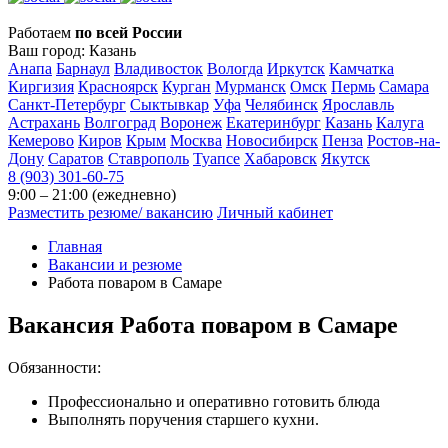
Работаем
по всей России
Ваш город:
Казань
Анапа
Барнаул
Владивосток
Вологда
Иркутск
Камчатка
Киргизия
Красноярск
Курган
Мурманск
Омск
Пермь
Самара
Санкт-Петербург
Сыктывкар
Уфа
Челябинск
Ярославль
Астрахань
Волгоград
Воронеж
Екатеринбург
Казань
Калуга
Кемерово
Киров
Крым
Москва
Новосибирск
Пенза
Ростов-на-
Дону
Саратов
Ставрополь
Туапсе
Хабаровск
Якутск
8 (903) 301-60-75
9:00 – 21:00 (ежедневно)
Разместить резюме/ вакансию
Личный кабинет
Главная
Вакансии и резюме
Работа поваром в Самаре
Вакансия
Работа поваром в Самаре
Обязанности:
Профессионально и оперативно готовить блюда
Выполнять поручения старшего кухни.