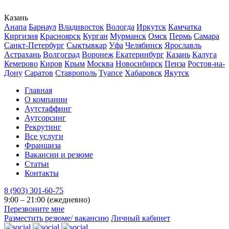
Казань
Анапа
Барнаул
Владивосток
Вологда
Иркутск
Камчатка
Киргизия
Красноярск
Курган
Мурманск
Омск
Пермь
Самара
Санкт-Петербург
Сыктывкар
Уфа
Челябинск
Ярославль
Астрахань
Волгоград
Воронеж
Екатеринбург
Казань
Калуга
Кемерово
Киров
Крым
Москва
Новосибирск
Пенза
Ростов-на-
Дону
Саратов
Ставрополь
Туапсе
Хабаровск
Якутск
Главная
О компании
Аутстаффинг
Аутсорсинг
Рекрутинг
Все услуги
Франшиза
Вакансии и резюме
Статьи
Контакты
8 (903) 301-60-75
9:00 – 21:00 (ежедневно)
Перезвоните мне
Разместить резюме/ вакансию
Личный кабинет