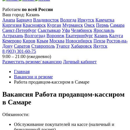
Работаем
по всей России
Ваш город:
Казань
Анапа
Барнаул
Владивосток
Вологда
Иркутск
Камчатка
Киргизия
Красноярск
Курган
Мурманск
Омск
Пермь
Самара
Санкт-Петербург
Сыктывкар
Уфа
Челябинск
Ярославль
Астрахань
Волгоград
Воронеж
Екатеринбург
Казань
Калуга
Кемерово
Киров
Крым
Москва
Новосибирск
Пенза
Ростов-на-
Дону
Саратов
Ставрополь
Туапсе
Хабаровск
Якутск
8 (903) 301-60-75
9:00 – 21:00 (ежедневно)
Разместить резюме/ вакансию
Личный кабинет
Главная
Вакансии и резюме
Работа продавцом-кассиром в Самаре
Вакансия
Работа продавцом-кассиром
в Самаре
Обязанности:
Обслуживание покупателей на кассе (наличный и
безналичный расчет)