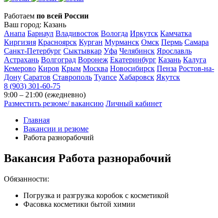
Работаем
по всей России
Ваш город:
Казань
Анапа
Барнаул
Владивосток
Вологда
Иркутск
Камчатка
Киргизия
Красноярск
Курган
Мурманск
Омск
Пермь
Самара
Санкт-Петербург
Сыктывкар
Уфа
Челябинск
Ярославль
Астрахань
Волгоград
Воронеж
Екатеринбург
Казань
Калуга
Кемерово
Киров
Крым
Москва
Новосибирск
Пенза
Ростов-на-
Дону
Саратов
Ставрополь
Туапсе
Хабаровск
Якутск
8 (903) 301-60-75
9:00 – 21:00 (ежедневно)
Разместить резюме/ вакансию
Личный кабинет
Главная
Вакансии и резюме
Работа разнорабочий
Вакансия
Работа разнорабочий
Обязанности:
Погрузка и разгрузка коробок с косметикой
Фасовка косметики бытой химии