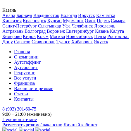
Казань
Анапа
Барнаул
Владивосток
Вологда
Иркутск
Камчатка
Киргизия
Красноярск
Курган
Мурманск
Омск
Пермь
Самара
Санкт-Петербург
Сыктывкар
Уфа
Челябинск
Ярославль
Астрахань
Волгоград
Воронеж
Екатеринбург
Казань
Калуга
Кемерово
Киров
Крым
Москва
Новосибирск
Пенза
Ростов-на-
Дону
Саратов
Ставрополь
Туапсе
Хабаровск
Якутск
Главная
О компании
Аутстаффинг
Аутсорсинг
Рекрутинг
Все услуги
Франшиза
Вакансии и резюме
Статьи
Контакты
8 (903) 301-60-75
9:00 – 21:00 (ежедневно)
Перезвоните мне
Разместить резюме/ вакансию
Личный кабинет