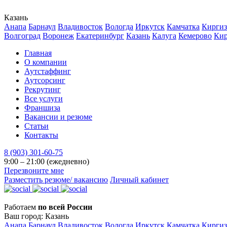
Казань
Анапа
Барнаул
Владивосток
Вологда
Иркутск
Камчатка
Киргиз
Волгоград
Воронеж
Екатеринбург
Казань
Калуга
Кемерово
Ки
Главная
О компании
Аутстаффинг
Аутсорсинг
Рекрутинг
Все услуги
Франшиза
Вакансии и резюме
Статьи
Контакты
8 (903) 301-60-75
9:00 – 21:00 (ежедневно)
Перезвоните мне
Разместить резюме/ вакансию
Личный кабинет
Работаем
по всей России
Ваш город:
Казань
Анапа
Барнаул
Владивосток
Вологда
Иркутск
Камчатка
Киргиз