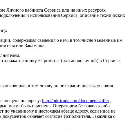
еле Личного кабинета Сервиса или на иных ресурсах
 подключения и использования Сервиса, описание технических
ису.
кации, содержащая сведения о нем, в том числе введенные им
нителя или Заказчика.
олнителем.
сти нажать кнопку «Принять» (или аналогичной) в Сервисе,
 договоров, в том числе, но не ограничиваясь: условия
размещена по адресу:
http://mir-truda.com/documents/offer
,
орые могут быть изменены Оператором без какого-либо
 по указанному в настоящем абзаце адресу, если иное не
документов означает согласие Исполнителя, Заказчика с