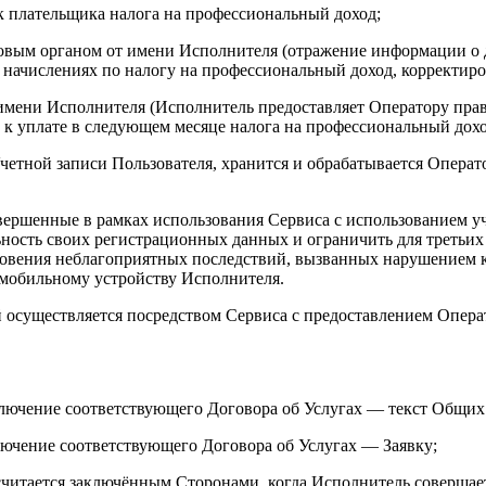
ак плательщика налога на профессиональный доход;
овым органом от имени Исполнителя (отражение информации о д
ачислениях по налогу на профессиональный доход, корректиров
 имени Исполнителя (Исполнитель предоставляет Оператору пра
 к уплате в следующем месяце налога на профессиональный дохо
четной записи Пользователя, хранится и обрабатывается Операт
 совершенные в рамках использования Сервиса с использованием
ность своих регистрационных данных и ограничить для третьих
кновения неблагоприятных последствий, вызванных нарушением
 мобильному устройству Исполнителя.
ей осуществляется посредством Сервиса с предоставлением Опер
аключение соответствующего Договора об Услугах — текст Общих
ключение соответствующего Договора об Услугах — Заявку;
 считается заключённым Сторонами, когда Исполнитель совершае