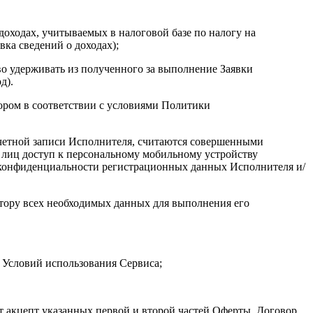
оходах, учитываемых в налоговой базе по налогу на
ка сведений о доходах);
во удерживать из полученного за выполнение Заявки
д).
ором в соответствии с условиями Политики
 учетной записи Исполнителя, считаются совершенными
 лиц доступ к персональному мобильному устройству
 конфиденциальности регистрационных данных Исполнителя и/
атору всех необходимых данных для выполнения его
 Условий использования Сервиса;
т акцепт указанных первой и второй частей Оферты. Договор