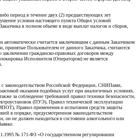
-либо период в течение двух (2) предшествующих лет
нарушение условия настоящего пункта Общих условий
аказчика в полном объеме в виде выплат налогов и сборов,
 он автоматически считается заключившим с данным Заказчиком
, принятые Пользователем от данного Заказчика, считаются
и о заключении гражданско-правовых договоров между
локировка Исполнителя (Оператором) не является
.
вии с законодательством Российской Федерации, СНИПами,
ктикой оказания подобных услуг при аналогичных условиях.
 также за соблюдение требований правил техники безопасности,
ектроустановок (ПУЭ), Правил технической эксплуатации
(МПОТ), Правил применения и испытания средств защиты
зией в порядке, предусмотренном законодательством
и, он не должен находиться в состоянии алкогольного или
аявке.
.11.1995 № 171-ФЗ «О государственном регулировании