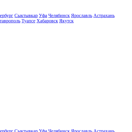
ербург
Сыктывкар
Уфа
Челябинск
Ярославль
Астрахань
таврополь
Туапсе
Хабаровск
Якутск
ербург
Сыктывкар
Уфа
Челябинск
Ярославль
Астрахань