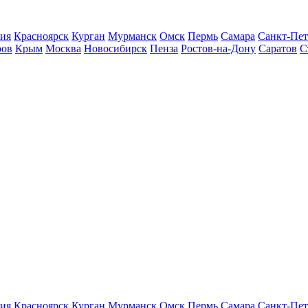
ия
Красноярск
Курган
Мурманск
Омск
Пермь
Самара
Санкт-Пет
ров
Крым
Москва
Новосибирск
Пенза
Ростов-на-Дону
Саратов
С
ия
Красноярск
Курган
Мурманск
Омск
Пермь
Самара
Санкт-Пет