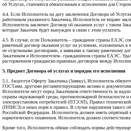
об Услугах, становятся обязательным к исполнению для Сторон
4.4. Если Исполнитель на дату заключения Договора об Услугах
работником указанного Заказчика, Исполнитель не вправе зак
Исполнитель заключит Договор об оказании услуг с таким Зака
которые Заказчик будет вынужден в связи с этим уплатить.
4.5. В случае, если Пользователь – гражданин страны ЕАЭС с
рамочный договор оказания услуг на условиях, изложенных в 
не отдельными договорами, а заявками к такому рамочному до
Заказчиком и Исполнителем– гражданином страны ЕАЭС. Удале
расторжением гражданско-правовых договоров между Исполнит
5. Предмет Договора об услугах и порядок его исполнения
5.1. Акцептуя Оферту Заказчика (Заявку), Исполнитель обязуе
ГОСТами, другими регламентирующими актами и документами,
Исполнители несут перед Заказчиком ответственность за надле
охраны окружающей среды, противопожарной безопасности и п
электроустановок потребителей (ПТЭЭП), Правил технической
(ППИСЗ) и иных норм и правил. В случае нарушения такого об
Российской Федерации. Исполнитель должен иметь опрятный ви
наркотического опьянения. Исполнитель должен соответствова
Кроме того, Исполнитель обязан соблюдать нормы действующег