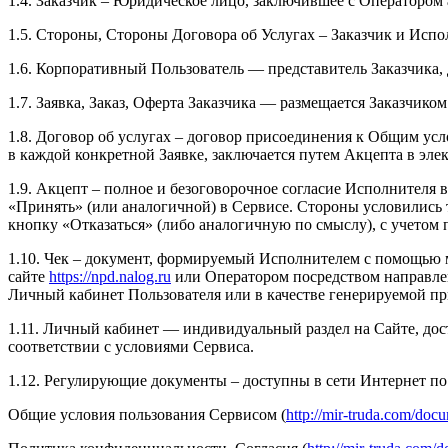
1.4. Заказчик – Юридическое лицо, заключившее с Оператором
1.5. Стороны, Стороны Договора об Услугах – Заказчик и Испо
1.6. Корпоративный Пользователь — представитель Заказчика,
1.7. Заявка, Заказ, Оферта Заказчика — размещается Заказчико
1.8. Договор об услугах – договор присоединения к Общим усл
в каждой конкретной Заявке, заключается путем Акцепта в элек
1.9. Акцепт – полное и безоговорочное согласие Исполнителя
«Принять» (или аналогичной) в Сервисе. Стороны условились т
кнопку «Отказаться» (либо аналогичную по смыслу), с учетом 
1.10. Чек – документ, формируемый Исполнителем с помощью
сайте
https://npd.nalog.ru
или Оператором посредством направлен
Личный кабинет Пользователя или в качестве генерируемой п
1.11. Личный кабинет — индивидуальный раздел на Сайте, дос
соответствии с условиями Сервиса.
1.12. Регулирующие документы – доступны в сети Интернет по 
Общие условия пользования Сервисом (
http://mir-truda.com/docu