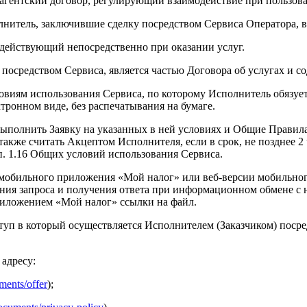
 агентский договор, регулирующий взаимодействие при пользов
лнитель, заключившие сделку посредством Сервиса Оператора, в
 действующий непосредственно при оказании услуг.
м посредством Сервиса, является частью Договора об услугах и 
овиям использования Сервиса, по которому Исполнитель обязует
тронном виде, без распечатывания на бумаге.
 выполнить Заявку на указанных в ней условиях и Общие Правил
акже считать Акцептом Исполнителя, если в срок, не позднее 2
п. 1.16 Общих условий использования Сервиса.
 мобильного приложения «Мой налог» или веб-версии мобильно
ия запроса и получения ответа при информационном обмене с н
риложением «Мой налог» ссылки на файл.
туп в который осуществляется Исполнителем (Заказчиком) посре
адресу:
ments/offer
);