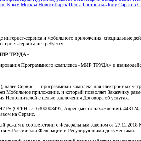
ров
Крым
Москва
Новосибирск
Пенза
Ростов-на-Дону
Саратов
С
интернет-сервиса и мобильного приложения, специальные дейс
тернет-сервиса не требуется.
«МИР ТРУДА»
ирования Программного комплекса «МИР ТРУДА» и взаимодейст
), далее Сервис — программный комплекс для электронных устр
через Мобильное приложение, и который позволяет Заказчику раз
ия Исполнителей с целью заключения Договора об услугах.
Р» (ОГРН 1216300008495, Адрес (место нахождения): 443124, г. 
авом на Сервис.
 режим в соответствии с Федеральным законом от 27.11.2018 N
ьством Российской Федерации и Регулирующими документами.