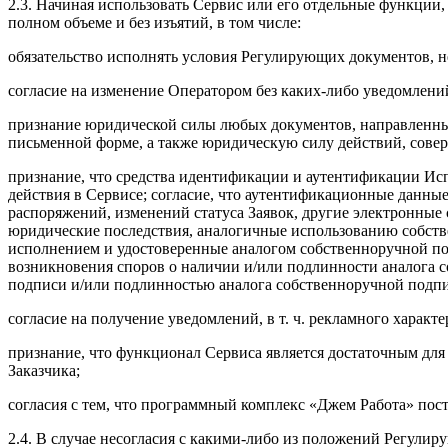
2.3. Начиная использовать Сервис или его отдельные функции
полном объеме и без изъятий, в том числе:
обязательство исполнять условия Регулирующих документов, н
согласие на изменение Оператором без каких-либо уведомлени
признание юридической силы любых документов, направленны
письменной форме, а также юридическую силу действий, сове
признание, что средства идентификации и аутентификации Исп
действия в Сервисе; согласие, что аутентификационные данны
распоряжений, изменений статуса Заявок, другие электронны
юридические последствия, аналогичные использованию собстве
исполнением и удостоверенные аналогом собственноручной по
возникновения споров о наличии и/или подлинности аналога 
подписи и/или подлинностью аналога собственноручной подпи
согласие на получение уведомлений, в т. ч. рекламного характ
признание, что функционал Сервиса является достаточным для
Заказчика;
согласия с тем, что программный комплекс «Джем Работа» пос
2.4. В случае несогласия с какими-либо из положений Регулир