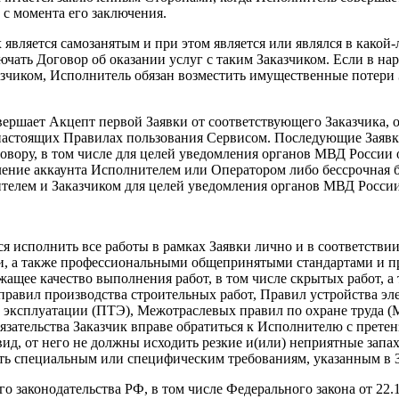
 с момента его заключения.
 является самозанятым и при этом является или являлся в какой
лючать Договор об оказании услуг с таким Заказчиком. Если в 
зчиком, Исполнитель обязан возместить имущественные потери З
овершает Акцепт первой Заявки от соответствующего Заказчика,
настоящих Правилах пользования Сервисом. Последующие Заявки
говору, в том числе для целей уведомления органов МВД Росси
ние аккаунта Исполнителем или Оператором либо бессрочная б
елем и Заказчиком для целей уведомления органов МВД России
тся исполнить все работы в рамках Заявки лично и в соответст
 а также профессиональными общепринятыми стандартами и пра
жащее качество выполнения работ, в том числе скрытых работ, а
равил производства строительных работ, Правил устройства эл
 эксплуатации (ПТЭ), Межотраслевых правил по охране труда 
язательства Заказчик вправе обратиться к Исполнителю с претен
д, от него не должны исходить резкие и(или) неприятные запах
ть специальным или специфическим требованиям, указанным в З
о законодательства РФ, в том числе Федерального закона от 22