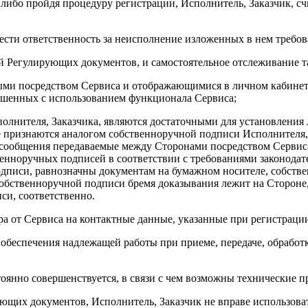
, либо пройдя процедуру регистрации, Исполнитель, Заказчик, 
ести ответственность за неисполнение изложенных в нем требов
й Регулирующих документов, и самостоятельное отслеживание т
ми посредством Сервиса и отображающимися в личном кабинет
ршенных с использованием функционала Сервиса;
олнителя, Заказчика, являются достаточными для установления 
е признаются аналогом собственноручной подписи Исполнителя,
е сообщения передаваемые между Сторонами посредством Серви
нноручных подписей в соответствии с требованиями законодате
дписи, равнозначны документам на бумажном носителе, собств
собственноручной подписи бремя доказывания лежит на Стороне
си, соответственно.
ера от Сервиса на контактные данные, указанные при регистраци
 обеспечения надлежащей работы при приеме, передаче, обрабо
тоянно совершенствуется, в связи с чем возможны технические
ующих документов, Исполнитель, Заказчик не вправе использова