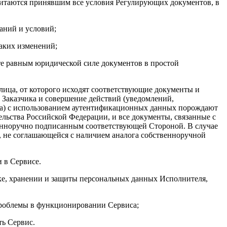
считаются принявшим все условия Регулирующих документов, в
аний и условий;
аких изменений;
е равным юридической силе документов в простой
лица, от которого исходят соответствующие документы и
 Заказчика и совершение действий (уведомлений,
са) с использованием аутентификационных данных порождают
льства Российской Федерации, и все документы, связанные с
енноручно подписанным соответствующей Стороной. В случае
, не соглашающейся с наличием аналога собственноручной
и в Сервисе.
тке, хранении и защиты персональных данных Исполнителя,
 проблемы в функционировании Сервиса;
ть Сервис.