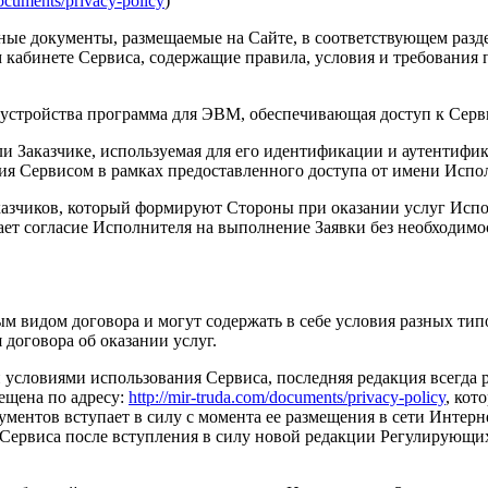
documents/privacy-policy
)
иные документы, размещаемые на Сайте, в соответствующем разд
 кабинете Сервиса, содержащие правила, условия и требования
 устройства программа для ЭВМ, обеспечивающая доступ к Серв
ли Заказчике, используемая для его идентификации и аутентифи
ия Сервисом в рамках предоставленного доступа от имени Испол
казчиков, который формируют Стороны при оказании услуг Исп
ет согласие Исполнителя на выполнение Заявки без необходимо
 видом договора и могут содержать в себе условия разных типов
 договора об оказании услуг.
условиями использования Сервиса, последняя редакция всегда 
ещена по адресу:
http://mir-truda.com/documents/privacy-policy
, кот
ентов вступает в силу с момента ее размещения в сети Интернет
ервиса после вступления в силу новой редакции Регулирующих 