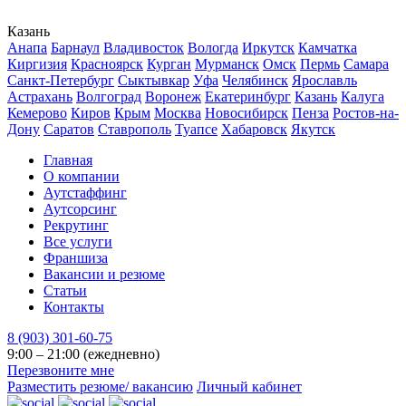
Казань
Анапа
Барнаул
Владивосток
Вологда
Иркутск
Камчатка
Киргизия
Красноярск
Курган
Мурманск
Омск
Пермь
Самара
Санкт-Петербург
Сыктывкар
Уфа
Челябинск
Ярославль
Астрахань
Волгоград
Воронеж
Екатеринбург
Казань
Калуга
Кемерово
Киров
Крым
Москва
Новосибирск
Пенза
Ростов-на-
Дону
Саратов
Ставрополь
Туапсе
Хабаровск
Якутск
Главная
О компании
Аутстаффинг
Аутсорсинг
Рекрутинг
Все услуги
Франшиза
Вакансии и резюме
Статьи
Контакты
8 (903) 301-60-75
9:00 – 21:00 (ежедневно)
Перезвоните мне
Разместить резюме/ вакансию
Личный кабинет