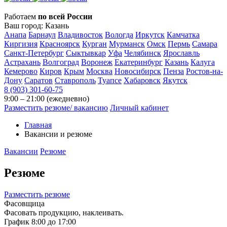
Работаем
по всей России
Ваш город:
Казань
Анапа
Барнаул
Владивосток
Вологда
Иркутск
Камчатка
Киргизия
Красноярск
Курган
Мурманск
Омск
Пермь
Самара
Санкт-Петербург
Сыктывкар
Уфа
Челябинск
Ярославль
Астрахань
Волгоград
Воронеж
Екатеринбург
Казань
Калуга
Кемерово
Киров
Крым
Москва
Новосибирск
Пенза
Ростов-на-
Дону
Саратов
Ставрополь
Туапсе
Хабаровск
Якутск
8 (903) 301-60-75
9:00 – 21:00 (ежедневно)
Разместить резюме/ вакансию
Личный кабинет
Главная
Вакансии и резюме
Вакансии
Резюме
Резюме
Разместить резюме
Фасовщица
Фасовать продукцию, наклеивать.
График 8:00 до 17:00